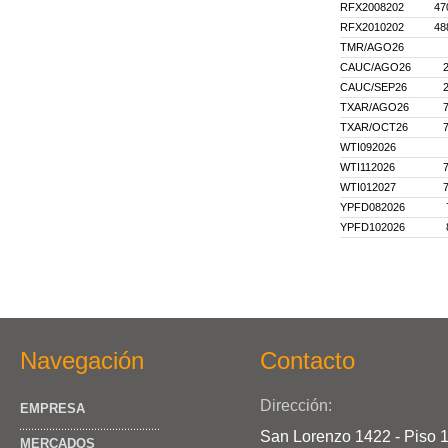
RFX2008202
47
RFX2010202
48
TMR/AGO26
CAUC/AGO26
CAUC/SEP26
TXAR/AGO26
TXAR/OCT26
WTI092026
WTI112026
WTI012027
YPFD082026
YPFD102026
Navegación
Contacto
Dirección:
EMPRESA
San Lorenzo 1422 - Piso 
MERCADOS