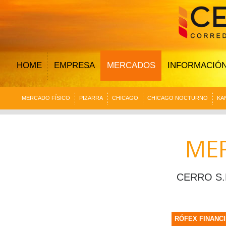
HOME
EMPRESA
MERCADOS
INFORMACIÓ
MERCADO FÍSICO
PIZARRA
CHICAGO
CHICAGO NOCTURNO
KA
ME
CERRO S.
RÓFEX FINANC