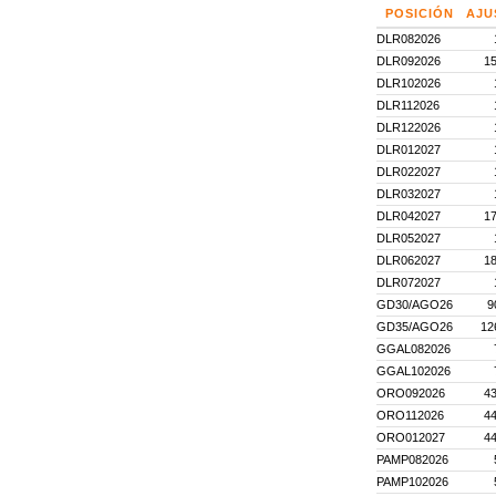
POSICIÓN
AJU
DLR082026
DLR092026
15
DLR102026
DLR112026
DLR122026
DLR012027
DLR022027
DLR032027
DLR042027
17
DLR052027
DLR062027
18
DLR072027
GD30/AGO26
9
GD35/AGO26
12
GGAL082026
GGAL102026
ORO092026
43
ORO112026
44
ORO012027
44
PAMP082026
PAMP102026