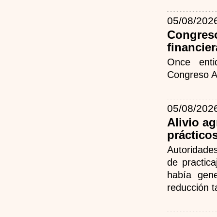
05/08/202
Congreso
financie
Once enti
Congreso A
05/08/202
Alivio a
prácticos
Autoridades
de practic
había gen
reducción t